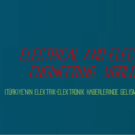
ELECTRICAL and ELE
ENGINEERing
worl
(Türkiye'nin Elektrik-Elektronik HABERLERINDE Gel