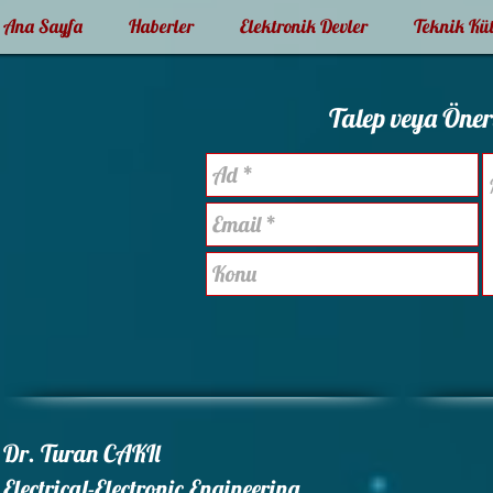
Ana Sayfa
Haberler
Elektronik Devler
Teknik Kü
Talep veya Öneril
Dr. Turan CAKIl
Electrical-Electronic Engineering