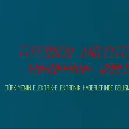
ELECTRICAL and ELE
ENGINEERing
worl
(Türkiye'nin Elektrik-Elektronik HABERLERINDE Gel