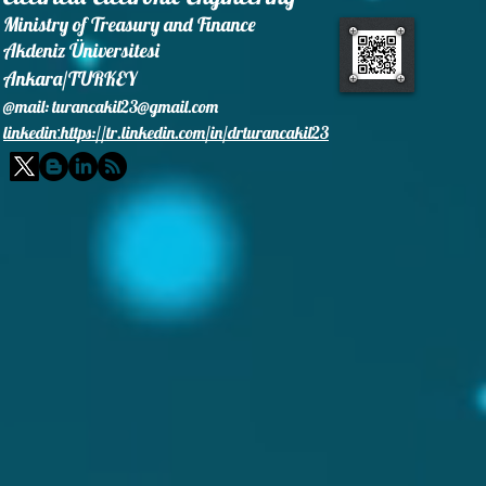
Ministry of Treasury and Finance
Akdeniz Üniversitesi
Ankara/TURKEY
@mail:
turancakil23@gmail.com
linkedin
https://tr.linkedin.com/in/drturancakil23
: